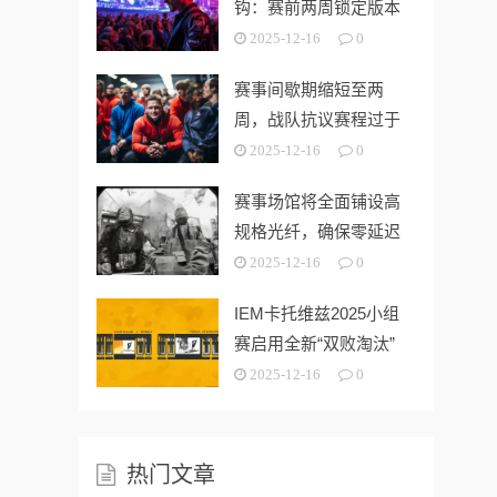
钩：赛前两周锁定版本
2025-12-16
0
赛事间歇期缩短至两
周，战队抗议赛程过于
密集
2025-12-16
0
赛事场馆将全面铺设高
规格光纤，确保零延迟
比赛环境
2025-12-16
0
IEM卡托维兹2025小组
赛启用全新“双败淘汰”
赛制
2025-12-16
0
热门文章