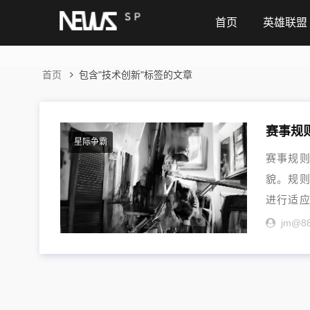
首页
英雄联盟
首页
包含"技术创新"标签的文章
赛事规
星际争霸
赛事规
貌。规
进行适
则条文更.
jm@8