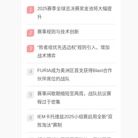
2025赛季全球总决赛奖金池将大幅提
1
升
赛事规则与技术创新
2
“败者组优先选边权”规则引入，增加
3
战术博弈
FURIA成为美洲区首支获得Blast合作
4
伙伴席位的战队
赛事间歇期缩短至两周，战队抗议赛
5
程过于密集
IEM卡托维兹2025小组赛启用全新“双
6
败淘汰”赛制