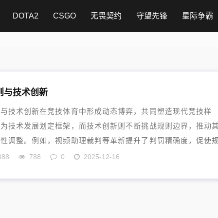
DOTA2
CSGO
无畏契约
守望先锋
星际争霸
则与技术创新
则与技术创新在竞技体育中形成动态博弈，共同塑造现代竞技样
则为技术发展划定框架，而技术创新则不断挑战规则边界，推动
应性调整。例如，视频助理裁判等革新提升了判罚精确度，促使
..
888
788
0
2025-12-16